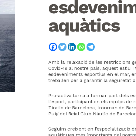
esdeveni
aquàtics
Amb la relaxació de les restriccions g
Covid-19 al nostre país, aquest estiu i
esdeveniments esportius en el mar, en
treballen per a garantir la seguretat d
Pro-activa torna a formar part dels
l’esport, participant en els equips de
Tiratló de Barcelona, ​​Ironman de Bar
Puig del Reial Club Nàutic de Barcelon
Seguim creixent en l’especialització d
aquàtiques més importants del nostre