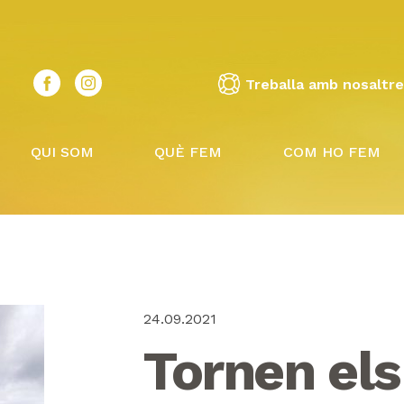
Treballa amb nosaltr
QUI SOM
QUÈ FEM
COM HO FEM
24.09.2021
Tornen els