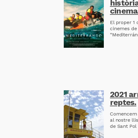
històri
cinema
El proper 1 
cinemes de t
“Mediterráne
2021 a
reptes.
Comencem l
al nostre ll
de Sant Pol