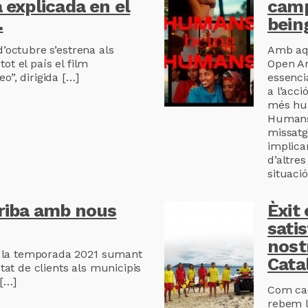
a explicada en el
cam
.
bein
d’octubre s’estrena als
Amb aqu
ot el país el film
Open Ar
o”, dirigida […]
essenci
a l’acc
més hum
Humans
missatg
implicar
d’altre
situació
rriba amb nous
Èxit 
satis
nost
a temporada 2021 sumant
Cata
istat de clients als municipis
 […]
Com cad
rebem l