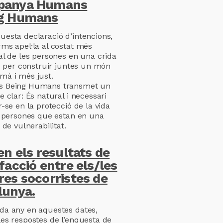
panya Humans
g Humans
esta declaració d’intencions,
ms apel·la al costat més
al de les persones en una crida
ió per construir juntes un món
à i més just.
 Being Humans transmet un
e clar: És natural i necessari
-se en la protecció de la vida
s persones que estan en una
 de vulnerabilitat.
en els resultats de
facció entre els/les
res socorristes de
lunya.
a any en aquestes dates,
es respostes de l’enquesta de