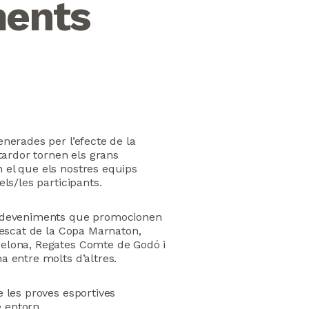
ments
enerades per l’efecte de la
 tardor tornen els grans
 el que els nostres equips
els/les participants.
 esdeveniments que promocionen
 rescat de la Copa Marnaton,
celona, ​​Regates Comte de Godó i
a entre molts d’altres.
e les proves esportives
 entorn.